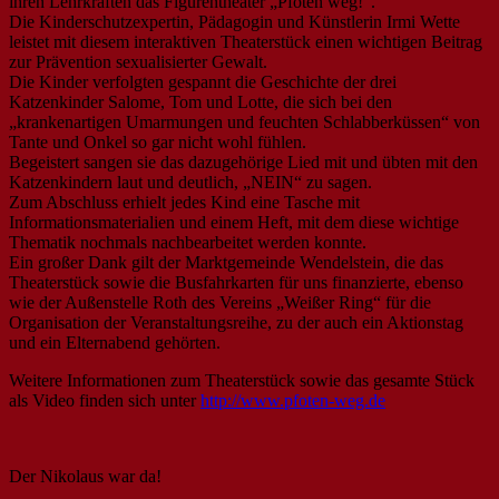
ihren Lehrkräften das Figurentheater „Pfoten weg!“.
Die Kinderschutzexpertin, Pädagogin und Künstlerin Irmi Wette
leistet mit diesem interaktiven Theaterstück einen wichtigen Beitrag
zur Prävention sexualisierter Gewalt.
Die Kinder verfolgten gespannt die Geschichte der drei
Katzenkinder Salome, Tom und Lotte, die sich bei den
„krankenartigen Umarmungen und feuchten Schlabberküssen“ von
Tante und Onkel so gar nicht wohl fühlen.
Begeistert sangen sie das dazugehörige Lied mit und übten mit den
Katzenkindern laut und deutlich, „NEIN“ zu sagen.
Zum Abschluss erhielt jedes Kind eine Tasche mit
Informationsmaterialien und einem Heft, mit dem diese wichtige
Thematik nochmals nachbearbeitet werden konnte.
Ein großer Dank gilt der Marktgemeinde Wendelstein, die das
Theaterstück sowie die Busfahrkarten für uns finanzierte, ebenso
wie der Außenstelle Roth des Vereins „Weißer Ring“ für die
Organisation der Veranstaltungsreihe, zu der auch ein Aktionstag
und ein Elternabend gehörten.
Weitere Informationen zum Theaterstück sowie das gesamte Stück
als Video finden sich unter
http://www.pfoten-weg.de
Der Nikolaus war da!