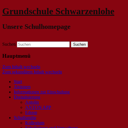
Grundschule Schwarzenlohe
Unsere Schulhomepage
Suchen
Hauptmenü
Zum Inhalt wechseln
Zum sekundären Inhalt wechseln
Start
Aktionen
Informationen zur Einschulung
Digitalisierung
Antolin
ANTON APP
Edoop
Schulfamilie
Kollegium
Schulleitung und Verwaltung