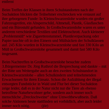
entfernt
Beim Treffen der Klassen in ihren Schulstandorten nach der
Suchaktion blickten die Teilnehmer erschrocken wie erstaunt auf
ihre geborgenen Funde: In Kleinschwarzenlohe wurden ein großer
Fahrzeugreifen, ein Absperrschild, Altmetall, Plastik, Glasflaschen
und ein Bürostuhl gefunden. In Großschwarzenlohe waren es unter
anderem verschiedene Textilien und Elektroschrott. Auch kleinerer
„Problemmüll“ wie Zigarettenstummel, Plastikverpackung oder
Papier tauchte oft in den Eimern und Müllsäcken der Schulklassen
auf. 245 Kilo wurden in Kleinschwarzenlohe und fast 330 Kilo an
Müll in Großschwarzenlohe gesammelt und damit fast 580 Kilo
insgesamt.
Beim Nachtreffen in Großschwarzenlohe besuchte zudem
3.Bürgermeister Dr. Jörg Ruthrof die Besprechung und dankte – mit
der Bitte um Weitergabe auch an den zweiten Schulstandort in
Kleinschwarzenlohe – allen Schulkindern und teilnehmenden
Erwachsenen für ihren Einsatz. Schon die Aufzählung der illegal
entsorgten Fundstücke in Wald und Flur bei dieser Suchaktion
zeige leider, daß es in der Natur nicht nur die Tiere als ebenso
betroffene Naturbewohner gebe, sondern auch immer noch
menschliche „Dreckschweine“ ohne Umweltbewußtsein. Daß
solche Aktionen heute stattfinden sei vorbildlich, aber auch leider
immer noch nötig.
(jör)