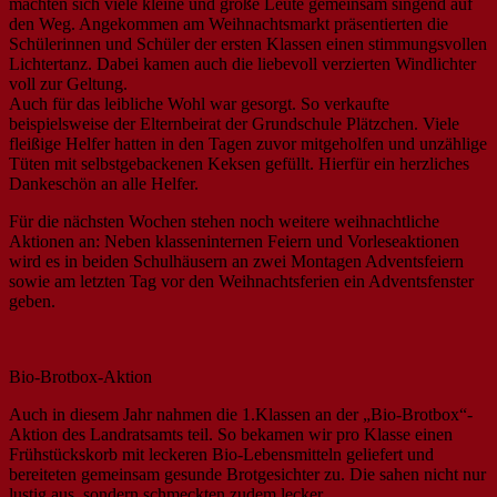
machten sich viele kleine und große Leute gemeinsam singend auf
den Weg. Angekommen am Weihnachtsmarkt präsentierten die
Schülerinnen und Schüler der ersten Klassen einen stimmungsvollen
Lichtertanz. Dabei kamen auch die liebevoll verzierten Windlichter
voll zur Geltung.
Auch für das leibliche Wohl war gesorgt. So verkaufte
beispielsweise der Elternbeirat der Grundschule Plätzchen. Viele
fleißige Helfer hatten in den Tagen zuvor mitgeholfen und unzählige
Tüten mit selbstgebackenen Keksen gefüllt. Hierfür ein herzliches
Dankeschön an alle Helfer.
Für die nächsten Wochen stehen noch weitere weihnachtliche
Aktionen an: Neben klasseninternen Feiern und Vorleseaktionen
wird es in beiden Schulhäusern an zwei Montagen Adventsfeiern
sowie am letzten Tag vor den Weihnachtsferien ein Adventsfenster
geben.
Bio-Brotbox-Aktion
Auch in diesem Jahr nahmen die 1.Klassen an der „Bio-Brotbox“-
Aktion des Landratsamts teil. So bekamen wir pro Klasse einen
Frühstückskorb mit leckeren Bio-Lebensmitteln geliefert und
bereiteten gemeinsam gesunde Brotgesichter zu. Die sahen nicht nur
lustig aus, sondern schmeckten zudem lecker.