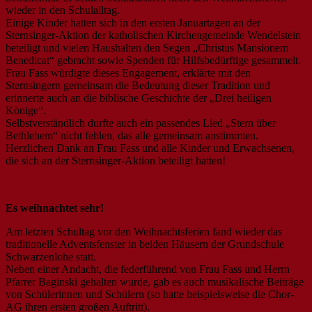
wieder in den Schulalltag.
Einige Kinder hatten sich in den ersten Januartagen an der
Sternsinger-Aktion der katholischen Kirchengemeinde Wendelstein
beteiligt und vielen Haushalten den Segen „Christus Mansionem
Benedicat“ gebracht sowie Spenden für Hilfsbedürftige gesammelt.
Frau Fass würdigte dieses Engagement, erklärte mit den
Sternsingern gemeinsam die Bedeutung dieser Tradition und
erinnerte auch an die biblische Geschichte der „Drei heiligen
Könige“.
Selbstverständlich durfte auch ein passendes Lied „Stern über
Bethlehem“ nicht fehlen, das alle gemeinsam anstimmten.
Herzlichen Dank an Frau Fass und alle Kinder und Erwachsenen,
die sich an der Sternsinger-Aktion beteiligt hatten!
Es weihnachtet sehr!
Am letzten Schultag vor den Weihnachtsferien fand wieder das
traditionelle Adventsfenster in beiden Häusern der Grundschule
Schwarzenlohe statt.
Neben einer Andacht, die federführend von Frau Fass und Herrn
Pfarrer Baginski gehalten wurde, gab es auch musikalische Beiträge
von Schülerinnen und Schülern (so hatte beispielsweise die Chor-
AG ihren ersten großen Auftritt).