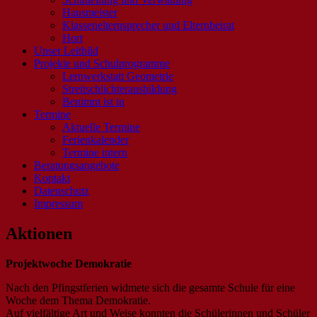
Hausmeister
Klassenelternsprecher und Elternbeirat
Hort
Unser Leitbild
Projekte und Schulprogramme
Lernwerkstatt Geometrie
Streitschlichterausbildung
Benimm ist in
Termine
Aktuelle Termine
Ferienkalender
Termine intern
Beratungsangebote
Kontakt
Datenschutz
Impressum
Aktionen
Projektwoche Demokratie
Nach den Pfingstferien widmete sich die gesamte Schule für eine
Woche dem Thema Demokratie.
Auf vielfältige Art und Weise konnten die Schülerinnen und Schüler