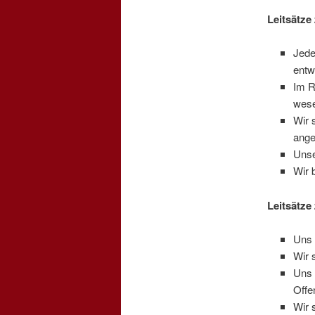
Leitsätze 
Jede
entw
Im R
wese
Wir 
ange
Unse
Wir 
Leitsätze
Uns 
Wir 
Uns 
Offe
Wir 