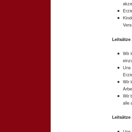
akze
Erzi
Kind
Vers
Leitsätze 
Wir 
einz
Uns 
Erzi
Wir 
Arbei
Wir 
alle
Leitsätze
Uns 