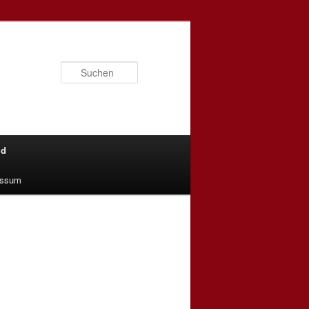
Suchen
ld
essum