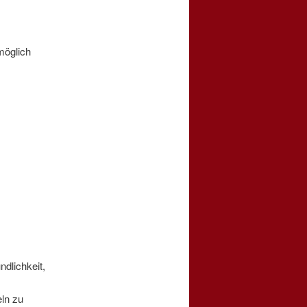
möglich
ndlichkeit,
eln zu