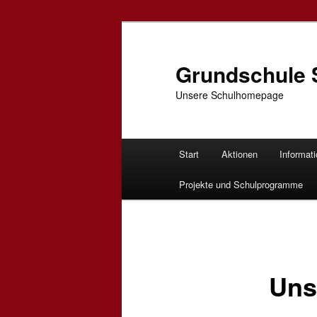
Grundschule 
Unsere Schulhomepage
Hauptmenü
Start
Aktionen
Informat
Zum Inhalt wechseln
Zum sekundären Inhalt wec
Projekte und Schulprogramme
Uns