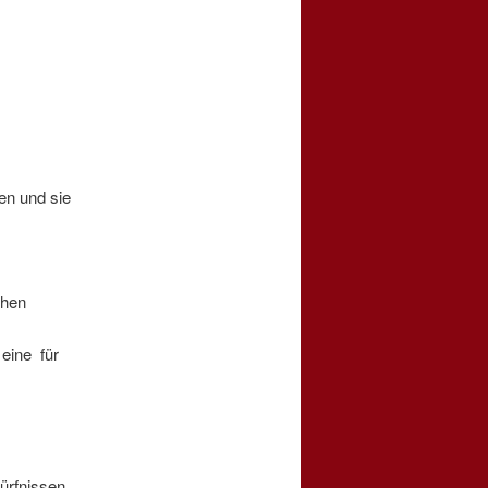
ren und sie
chen
eine für
dürfnissen,